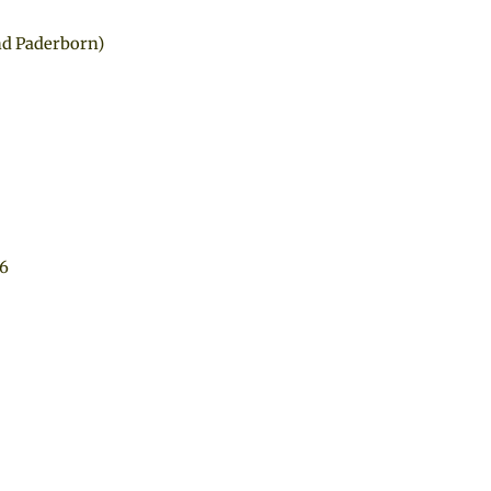
nd Paderborn)
86